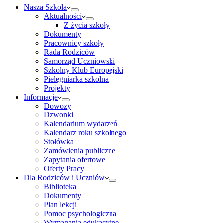
Nasza Szkoła
Aktualności
Z życia szkoły
Dokumenty
Pracownicy szkoły
Rada Rodziców
Samorząd Uczniowski
Szkolny Klub Europejski
Pielęgniarka szkolna
Projekty
Informacje
Dowozy
Dzwonki
Kalendarium wydarzeń
Kalendarz roku szkolnego
Stołówka
Zamówienia publiczne
Zapytania ofertowe
Oferty Pracy
Dla Rodziców i Uczniów
Biblioteka
Dokumenty
Plan lekcji
Pomoc psychologiczna
Wymagania edukacyjne