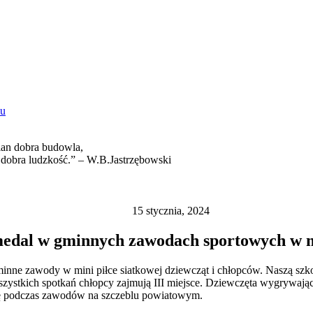
cian dobra budowla,
 dobra ludzkość.” – W.B.Jastrzębowski
15 stycznia, 2024
medal w gminnych zawodach sportowych w mi
nne zawody w mini piłce siatkowej dziewcząt i chłopców. Naszą szkoł
stkich spotkań chłopcy zajmują III miejsce. Dziewczęta wygrywając 
inę podczas zawodów na szczeblu powiatowym.