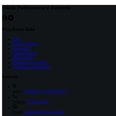
Szkoła Podstawowa w Zamieniu
Przydatne linki
FAQ
Dane Osobowe
Rekrutacja
Obwód Szkoły
Mapa Strony
Polityka prywatności
Deklaracja dostępności
Kontakt
Adres:
Zamienie, ul. Waniliowa 7
Telefon:
22 112 43 49
Email:
sekretariat@spwz.edu.pl