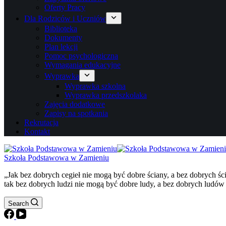
Oferty Pracy
Dla Rodziców i Uczniów
Biblioteka
Dokumenty
Plan lekcji
Pomoc psychologiczna
Wymagania edukacyjne
Wyprawka
Wyprawka szkolna
Wyprawka przedszkolaka
Zajęcia dodatkowe
Zapisy na spotkania
Rekrutacja
Kontakt
Szkoła Podstawowa w Zamieniu
„Jak bez dobrych cegieł nie mogą być dobre ściany, a bez dobrych ś
tak bez dobrych ludzi nie mogą być dobre ludy, a bez dobrych ludów
Search