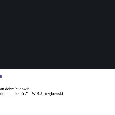
cian dobra budowla,
 dobra ludzkość.” – W.B.Jastrzębowski