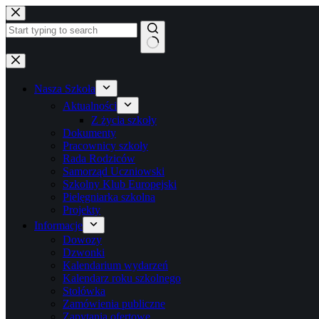
Przejdź
do
treści
Brak
wyników
Nasza Szkoła
Aktualności
Z życia szkoły
Dokumenty
Pracownicy szkoły
Rada Rodziców
Samorząd Uczniowski
Szkolny Klub Europejski
Pielęgniarka szkolna
Projekty
Informacje
Dowozy
Dzwonki
Kalendarium wydarzeń
Kalendarz roku szkolnego
Stołówka
Zamówienia publiczne
Zapytania ofertowe