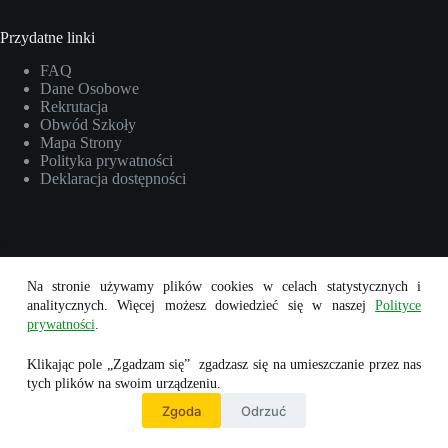
Przydatne linki
FAQ
Dane Osobowe
Rekrutacja
Obwód Szkoły
Mapa Strony
Polityka prywatności
Deklaracja dostępności
Kontakt
Na stronie używamy plików cookies w celach statystycznych i
Adres:
analitycznych. Więcej możesz dowiedzieć się w naszej
Polityce
Zamienie, ul. Waniliowa 7
prywatności
.
Telefon:
22 112 43 49
Klikając pole „Zgadzam się” zgadzasz się na umieszczanie przez nas
tych plików na swoim urządzeniu.
Email:
Zgoda
Odrzuć
sekretariat@spwz.edu.pl
Copyright © 2026 Szkoła Podstawowa w Zamieniu