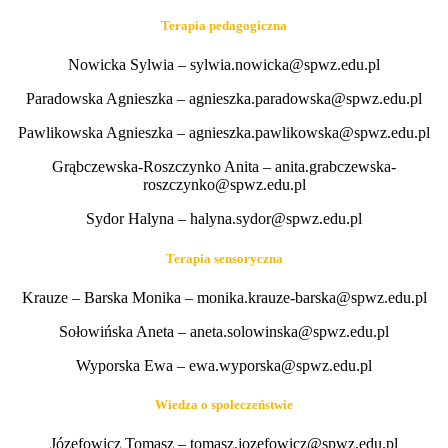
Terapia pedagogiczna
Nowicka Sylwia – sylwia.nowicka@spwz.edu.pl
Paradowska Agnieszka – agnieszka.paradowska@spwz.edu.pl
Pawlikowska Agnieszka – agnieszka.pawlikowska@spwz.edu.pl
Grąbczewska-Roszczynko Anita – anita.grabczewska-
roszczynko@spwz.edu.pl
Sydor Halyna – halyna.sydor@spwz.edu.pl
Terapia sensoryczna
Krauze – Barska Monika – monika.krauze-barska@spwz.edu.pl
Sołowińska Aneta – aneta.solowinska@spwz.edu.pl
Wyporska Ewa – ewa.wyporska@spwz.edu.pl
Wiedza o społeczeństwie
Józefowicz Tomasz – tomasz.jozefowicz@spwz.edu.pl