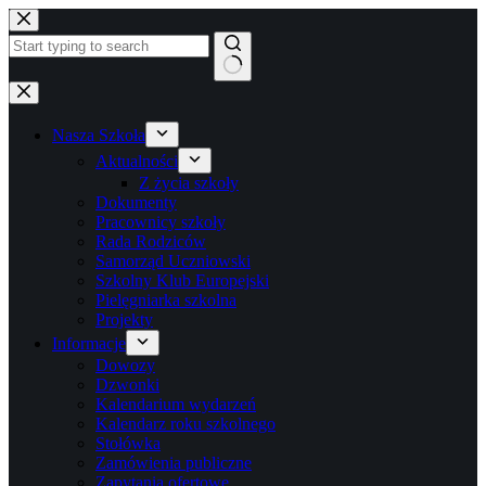
Przejdź
do
treści
Brak
wyników
Nasza Szkoła
Aktualności
Z życia szkoły
Dokumenty
Pracownicy szkoły
Rada Rodziców
Samorząd Uczniowski
Szkolny Klub Europejski
Pielęgniarka szkolna
Projekty
Informacje
Dowozy
Dzwonki
Kalendarium wydarzeń
Kalendarz roku szkolnego
Stołówka
Zamówienia publiczne
Zapytania ofertowe