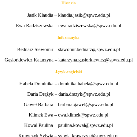
Historia
Jasik Klaudia – klaudia.jasik@spwz.edu.pl
Ewa Radziszewska – ewa.radziszewska@spwz.edu.pl
Informatyka
Bednarz Sławomir – slawomir.bednarz@spwz.edu.pl
Gąsiorkiewicz Katarzyna – katarzyna.gasiorkiewicz@spwz.edu.pl
Język angielski
Habela Dominika – dominika.habela@spwz.edu.pl
Daria Drążyk – daria.drazyk@spwz.edu.pl
Gaweł Barbara – barbara.gawel@spwz.edu.pl
Klimek Ewa – ewa.klimek@spwz.edu.pl
Kowal Paulina – paulina.kowal@spwz.edu.pl
Krawczyk Sylwia – sylwia.krawczyk@spwz.edu.pl