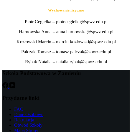
Wychowanie fizyczne
Piotr Cegiełka – piotr.cegielka@spwz.edu.pl
Harnowska Anna – anna.harnowska@spwz.edu.pl
Kozłowski Marcin – marcin.kozlowski@spwz.edu.pl
Pałczak Tomasz – tomasz.palczak@spwz.edu.pl
Rybak Natalia – natalia.rybak@spwz.edu.pl
Szkoła Podstawowa w Zamieniu
Przydatne linki
FAQ
Dane Osobowe
Rekrutacja
Obwód Szkoły
Mapa Strony