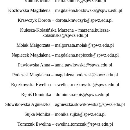
Kalmus Marta – marta.kalmus@spwz.edu.pl
Kozłowska Magdalena – magdalena.kozlowska@spwz.edu.pl
Krawczyk Dorota – dorota.krawczyk@spwz.edu.pl
Kulesza-Kolasińska Marzena – marzena.kulesza-
kolasinska@spwz.edu.pl
Molak Małgorzata – malgorzata.molak@spwz.edu.pl
Napiecek Magdalena – magdalena.napiecek@spwz.edu.pl
Pawłowska Anna – anna.pawlowska@spwz.edu.pl
Podczasi Magdalena – magdalena.podczasi@spwz.edu.pl
Ręczkowska Ewelina – ewelina.reczkowska@spwz.edu.pl
Rębiś Dominika – dominika.rebis@spwz.edu.pl
Słowikowska Agnieszka – agnieszka.slowikowska@spwz.edu.pl
Sujka Monika – monika.sujka@spwz.edu.pl
Tomczuk Ewelina – ewelina.tomczuk@spwz.edu.pl