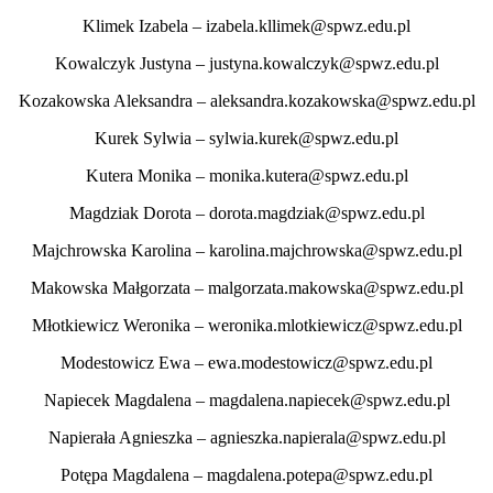
Klimek Izabela – izabela.kllimek@spwz.edu.pl
Kowalczyk Justyna – justyna.kowalczyk@spwz.edu.pl
Kozakowska Aleksandra – aleksandra.kozakowska@spwz.edu.pl
Kurek Sylwia – sylwia.kurek@spwz.edu.pl
Kutera Monika – monika.kutera@spwz.edu.pl
Magdziak Dorota – dorota.magdziak@spwz.edu.pl
Majchrowska Karolina – karolina.majchrowska@spwz.edu.pl
Makowska Małgorzata – malgorzata.makowska@spwz.edu.pl
Młotkiewicz Weronika – weronika.mlotkiewicz@spwz.edu.pl
Modestowicz Ewa – ewa.modestowicz@spwz.edu.pl
Napiecek Magdalena – magdalena.napiecek@spwz.edu.pl
Napierała Agnieszka – agnieszka.napierala@spwz.edu.pl
Potępa Magdalena – magdalena.potepa@spwz.edu.pl