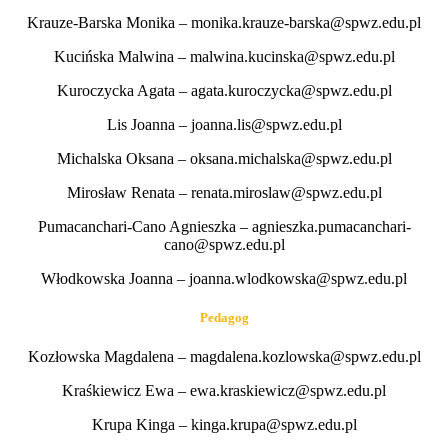
Krauze-Barska Monika – monika.krauze-barska@spwz.edu.pl
Kucińska Malwina – malwina.kucinska@spwz.edu.pl
Kuroczycka Agata – agata.kuroczycka@spwz.edu.pl
Lis Joanna – joanna.lis@spwz.edu.pl
Michalska Oksana – oksana.michalska@spwz.edu.pl
Mirosław Renata – renata.miroslaw@spwz.edu.pl
Pumacanchari-Cano Agnieszka – agnieszka.pumacanchari-
cano@spwz.edu.pl
Włodkowska Joanna – joanna.wlodkowska@spwz.edu.pl
Pedagog
Kozłowska Magdalena – magdalena.kozlowska@spwz.edu.pl
Kraśkiewicz Ewa – ewa.kraskiewicz@spwz.edu.pl
Krupa Kinga – kinga.krupa@spwz.edu.pl