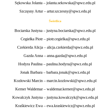
Sękowska Jolanta – jolanta.sekowska@spwz.edu.pl
Szczęsny Artur – artur.szczesny@spwz.edu.pl
Świetlica
Bociarska Justyna – justyna.bociarska@spwz.edu.pl
Cegiełka Piotr – piotr.cegielka@spwz.edu.pl
Czekierda Alicja – alicja.czekierda@spwz.edu.pl
Gazda Anna – anna.gazda@spwz.edu.pl
Hodyra Paulina – paulina.hodyra@spwz.edu.pl
Jonak Barbara – barbara.jonak@spwz.edu.pl
Kozłowski Marcin – marcin.kozlowski@spwz.edu.pl
Kerner Waldemar – waldemar.kerner@spwz.edu.pl
Kowalczyk Justyna – justyna.kowalczyk@spwz.edu.pl
Kraśkiewicz Ewa – ewa.kraskiewicz@spwz.edu.pl