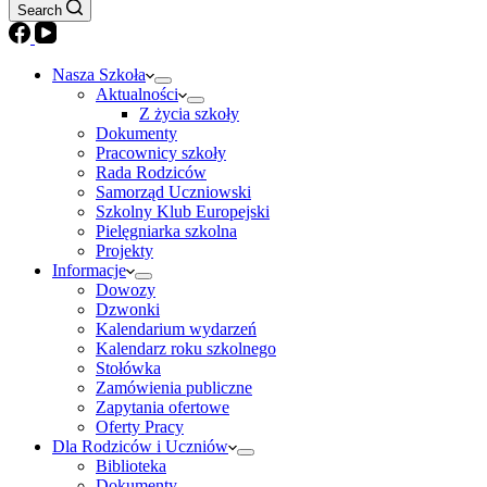
Search
Nasza Szkoła
Aktualności
Z życia szkoły
Dokumenty
Pracownicy szkoły
Rada Rodziców
Samorząd Uczniowski
Szkolny Klub Europejski
Pielęgniarka szkolna
Projekty
Informacje
Dowozy
Dzwonki
Kalendarium wydarzeń
Kalendarz roku szkolnego
Stołówka
Zamówienia publiczne
Zapytania ofertowe
Oferty Pracy
Dla Rodziców i Uczniów
Biblioteka
Dokumenty