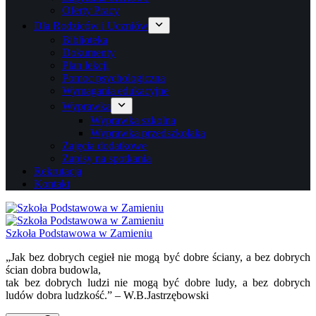
Oferty Pracy
Dla Rodziców i Uczniów
Biblioteka
Dokumenty
Plan lekcji
Pomoc psychologiczna
Wymagania edukacyjne
Wyprawka
Wyprawka szkolna
Wyprawka przedszkolaka
Zajęcia dodatkowe
Zapisy na spotkania
Rekrutacja
Kontakt
Szkoła Podstawowa w Zamieniu
„Jak bez dobrych cegieł nie mogą być dobre ściany, a bez dobrych
ścian dobra budowla,
tak bez dobrych ludzi nie mogą być dobre ludy, a bez dobrych
ludów dobra ludzkość.” – W.B.Jastrzębowski