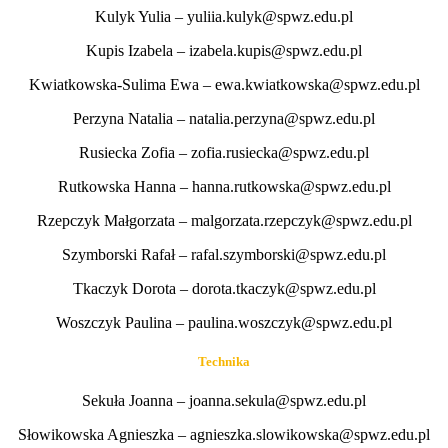
Kulyk Yulia – yuliia.kulyk@spwz.edu.pl
Kupis Izabela – izabela.kupis@spwz.edu.pl
Kwiatkowska-Sulima Ewa – ewa.kwiatkowska@spwz.edu.pl
Perzyna Natalia – natalia.perzyna@spwz.edu.pl
Rusiecka Zofia – zofia.rusiecka@spwz.edu.pl
Rutkowska Hanna – hanna.rutkowska@spwz.edu.pl
Rzepczyk Małgorzata – malgorzata.rzepczyk@spwz.edu.pl
Szymborski Rafał – rafal.szymborski@spwz.edu.pl
Tkaczyk Dorota – dorota.tkaczyk@spwz.edu.pl
Woszczyk Paulina – paulina.woszczyk@spwz.edu.pl
Technika
Sekuła Joanna – joanna.sekula@spwz.edu.pl
Słowikowska Agnieszka – agnieszka.slowikowska@spwz.edu.pl