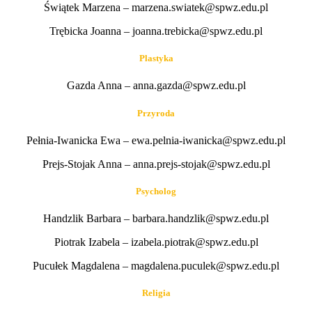
Świątek Marzena – marzena.swiatek@spwz.edu.pl
Trębicka Joanna – joanna.trebicka@spwz.edu.pl
Plastyka
Gazda Anna – anna.gazda@spwz.edu.pl
Przyroda
Pełnia-Iwanicka Ewa – ewa.pelnia-iwanicka@spwz.edu.pl
Prejs-Stojak Anna – anna.prejs-stojak@spwz.edu.pl
Psycholog
Handzlik Barbara – barbara.handzlik@spwz.edu.pl
Piotrak Izabela – izabela.piotrak@spwz.edu.pl
Pucułek Magdalena – magdalena.puculek@spwz.edu.pl
Religia