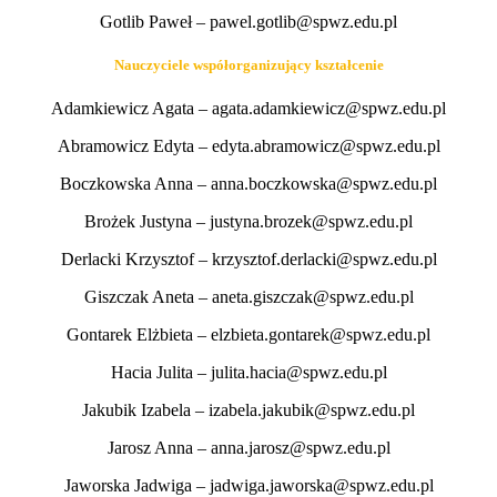
Gotlib Paweł – pawel.gotlib@spwz.edu.pl
Nauczyciele współorganizujący kształcenie
Adamkiewicz Agata – agata.adamkiewicz@spwz.edu.pl
Abramowicz Edyta – edyta.abramowicz@spwz.edu.pl
Boczkowska Anna – anna.boczkowska@spwz.edu.pl
Brożek Justyna – justyna.brozek@spwz.edu.pl
Derlacki Krzysztof – krzysztof.derlacki@spwz.edu.pl
Giszczak Aneta – aneta.giszczak@spwz.edu.pl
Gontarek Elżbieta – elzbieta.gontarek@spwz.edu.pl
Hacia Julita – julita.hacia@spwz.edu.pl
Jakubik Izabela – izabela.jakubik@spwz.edu.pl
Jarosz Anna – anna.jarosz@spwz.edu.pl
Jaworska Jadwiga – jadwiga.jaworska@spwz.edu.pl