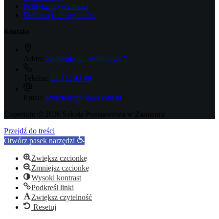
Polityka prywatności
Deklaracja dostępności
Kontakt
Adres:
Zamienie, ul. Waniliowa 7
Telefon:
22 112 43 49
Email:
sekretariat@spwz.edu.pl
Copyright © 2026 Szkoła Podstawowa w Zamieniu
Przejdź do treści
Otwórz pasek narzędzi
Zwiększ czcionkę
Zmniejsz czcionkę
Wysoki kontrast
Podkreśl linki
Zwiększ czytelność
Resetuj