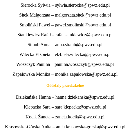
Sierocka Sylwia – sylwia.sierocka@spwz.edu.pl
Sitek Małgorzata – malgorzata.sitek@spwz.edu.pl
Smoliński Paweł – pawel.smolinski@spwz.edu.pl
Stankiewicz Rafał – rafal.stankiewicz@spwz.edu.pl
Straub Anna – anna.straub@spwz.edu.pl
Witecka Elżbieta – elzbieta.witecka@spwz.edu.pl
Woszczyk Paulina – paulina.woszczyk@spwz.edu.pl
Zapałowska Monika – monika.zapalowska@spwz.edu.pl
Oddziały przedszkolne
Dziekańska Hanna – hanna.dziekanska@spwz.edu.pl
Klepacka Sara – sara.klepacka@spwz.edu.pl
Kocik Żaneta – zaneta.kocik@spwz.edu.pl
Krasowska-Górska Anita – anita.krasowska-gorska@spwz.edu.pl