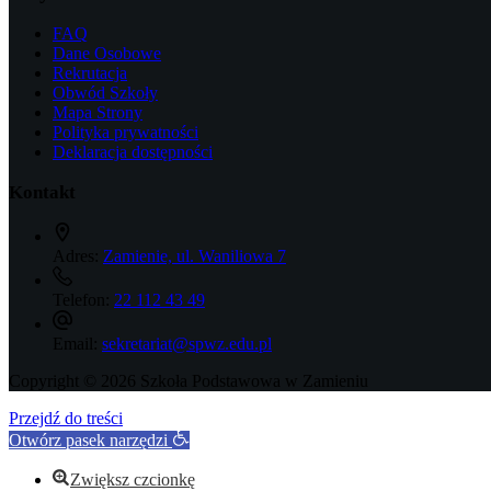
FAQ
Dane Osobowe
Rekrutacja
Obwód Szkoły
Mapa Strony
Polityka prywatności
Deklaracja dostępności
Kontakt
Adres:
Zamienie, ul. Waniliowa 7
Telefon:
22 112 43 49
Email:
sekretariat@spwz.edu.pl
Copyright © 2026 Szkoła Podstawowa w Zamieniu
Przejdź do treści
Otwórz pasek narzędzi
Zwiększ czcionkę