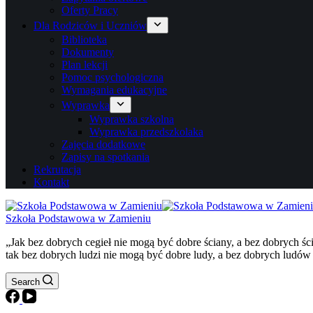
Oferty Pracy
Dla Rodziców i Uczniów
Biblioteka
Dokumenty
Plan lekcji
Pomoc psychologiczna
Wymagania edukacyjne
Wyprawka
Wyprawka szkolna
Wyprawka przedszkolaka
Zajęcia dodatkowe
Zapisy na spotkania
Rekrutacja
Kontakt
Szkoła Podstawowa w Zamieniu
„Jak bez dobrych cegieł nie mogą być dobre ściany, a bez dobrych ś
tak bez dobrych ludzi nie mogą być dobre ludy, a bez dobrych ludów
Search