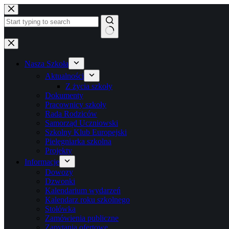
Przejdź
do
treści
Brak
wyników
Nasza Szkoła
Aktualności
Z życia szkoły
Dokumenty
Pracownicy szkoły
Rada Rodziców
Samorząd Uczniowski
Szkolny Klub Europejski
Pielęgniarka szkolna
Projekty
Informacje
Dowozy
Dzwonki
Kalendarium wydarzeń
Kalendarz roku szkolnego
Stołówka
Zamówienia publiczne
Zapytania ofertowe