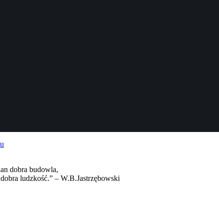
cian dobra budowla,
 dobra ludzkość.” – W.B.Jastrzębowski