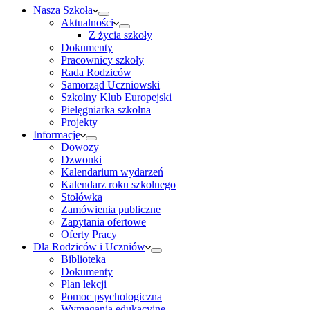
Nasza Szkoła
Aktualności
Z życia szkoły
Dokumenty
Pracownicy szkoły
Rada Rodziców
Samorząd Uczniowski
Szkolny Klub Europejski
Pielęgniarka szkolna
Projekty
Informacje
Dowozy
Dzwonki
Kalendarium wydarzeń
Kalendarz roku szkolnego
Stołówka
Zamówienia publiczne
Zapytania ofertowe
Oferty Pracy
Dla Rodziców i Uczniów
Biblioteka
Dokumenty
Plan lekcji
Pomoc psychologiczna
Wymagania edukacyjne