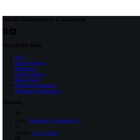
Szkoła Podstawowa w Zamieniu
Przydatne linki
FAQ
Dane Osobowe
Rekrutacja
Obwód Szkoły
Mapa Strony
Polityka prywatności
Deklaracja dostępności
Kontakt
Adres:
Zamienie, ul. Waniliowa 7
Telefon:
22 112 43 49