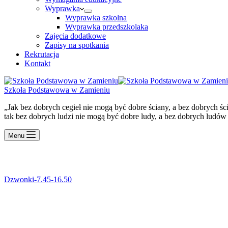
Wyprawka
Wyprawka szkolna
Wyprawka przedszkolaka
Zajęcia dodatkowe
Zapisy na spotkania
Rekrutacja
Kontakt
Szkoła Podstawowa w Zamieniu
„Jak bez dobrych cegieł nie mogą być dobre ściany, a bez dobrych ś
tak bez dobrych ludzi nie mogą być dobre ludy, a bez dobrych ludów
Menu
Dzwonki-7.45-16.50