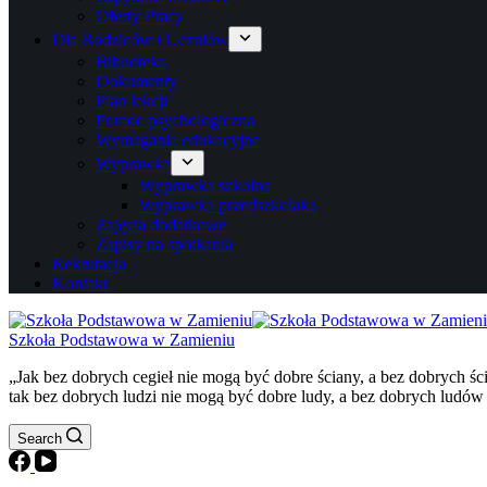
Oferty Pracy
Dla Rodziców i Uczniów
Biblioteka
Dokumenty
Plan lekcji
Pomoc psychologiczna
Wymagania edukacyjne
Wyprawka
Wyprawka szkolna
Wyprawka przedszkolaka
Zajęcia dodatkowe
Zapisy na spotkania
Rekrutacja
Kontakt
Szkoła Podstawowa w Zamieniu
„Jak bez dobrych cegieł nie mogą być dobre ściany, a bez dobrych ś
tak bez dobrych ludzi nie mogą być dobre ludy, a bez dobrych ludów
Search