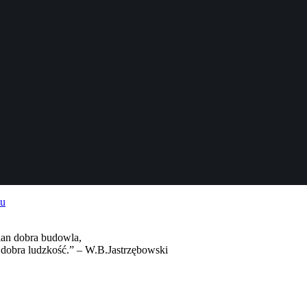
cian dobra budowla,
 dobra ludzkość.” – W.B.Jastrzębowski