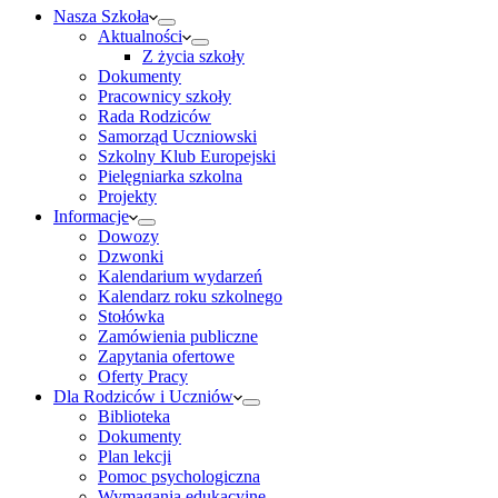
Nasza Szkoła
Aktualności
Z życia szkoły
Dokumenty
Pracownicy szkoły
Rada Rodziców
Samorząd Uczniowski
Szkolny Klub Europejski
Pielęgniarka szkolna
Projekty
Informacje
Dowozy
Dzwonki
Kalendarium wydarzeń
Kalendarz roku szkolnego
Stołówka
Zamówienia publiczne
Zapytania ofertowe
Oferty Pracy
Dla Rodziców i Uczniów
Biblioteka
Dokumenty
Plan lekcji
Pomoc psychologiczna
Wymagania edukacyjne