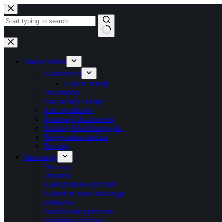
Przejdź
do
treści
Brak
wyników
Nasza Szkoła
Aktualności
Z życia szkoły
Dokumenty
Pracownicy szkoły
Rada Rodziców
Samorząd Uczniowski
Szkolny Klub Europejski
Pielęgniarka szkolna
Projekty
Informacje
Dowozy
Dzwonki
Kalendarium wydarzeń
Kalendarz roku szkolnego
Stołówka
Zamówienia publiczne
Zapytania ofertowe