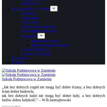
Oferty Pracy
Dla Rodziców i Uczniów
Biblioteka
Dokumenty
Plan lekcji
Pomoc psychologiczna
Wymagania edukacyjne
Wyprawka
Wyprawka szkolna
Wyprawka przedszkolaka
Zajęcia dodatkowe
Zapisy na spotkania
Rekrutacja
Kontakt
Szkoła Podstawowa w Zamieniu
„Jak bez dobrych cegieł nie mogą być dobre ściany, a bez dobrych
ścian dobra budowla,
tak bez dobrych ludzi nie mogą być dobre ludy, a bez dobrych
ludów dobra ludzkość.” – W.B.Jastrzębowski