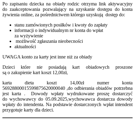
Po zapisaniu dziecka na obiady rodzic otrzyma link aktywacyjny
do zaakceptowania pozwalający na uzyskanie dostępu do konta
żywienia online, za pośrednictwem którego uzyskują dostęp do:
stanu zamówionych posiłków i kwoty do zapłaty
informacji o indywidualnym nr konta do wpłat
za wyżywienie
możliwość zgłaszania nieobecności
aktualności
UWAGA konto za karty jest inne niż za obiady
Dzieci które nie posiadają kart obiadowych proszone
są o zakupienie kart koszt 12,00zł,
karta dieta koszt 14,00zł numer konta
56928800015599875620000040 ,do odbierania obiadów potrzebna
jest karta . Dowody wpłaty wydrukowane proszę dostarczyć
do wychowawcy do 05.09.2025,wychowawca dostarcza dowody
wpłaty do intendenta. Na podstawie dostarczonych wpłat intendent
przygotuje karty dla dzieci.