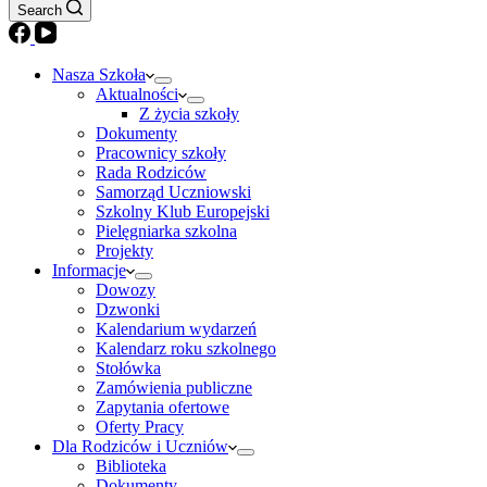
Search
Nasza Szkoła
Aktualności
Z życia szkoły
Dokumenty
Pracownicy szkoły
Rada Rodziców
Samorząd Uczniowski
Szkolny Klub Europejski
Pielęgniarka szkolna
Projekty
Informacje
Dowozy
Dzwonki
Kalendarium wydarzeń
Kalendarz roku szkolnego
Stołówka
Zamówienia publiczne
Zapytania ofertowe
Oferty Pracy
Dla Rodziców i Uczniów
Biblioteka
Dokumenty