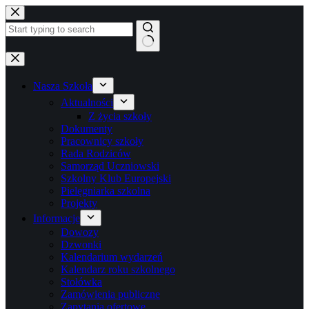
Przejdź
do
treści
Brak
wyników
Nasza Szkoła
Aktualności
Z życia szkoły
Dokumenty
Pracownicy szkoły
Rada Rodziców
Samorząd Uczniowski
Szkolny Klub Europejski
Pielęgniarka szkolna
Projekty
Informacje
Dowozy
Dzwonki
Kalendarium wydarzeń
Kalendarz roku szkolnego
Stołówka
Zamówienia publiczne
Zapytania ofertowe