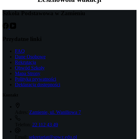
Szkoła Podstawowa w Zamieniu
Przydatne linki
FAQ
Dane Osobowe
Rekrutacja
Obwód Szkoły
Mapa Strony
Polityka prywatności
Deklaracja dostępności
Kontakt
Adres:
Zamienie, ul. Waniliowa 7
Telefon:
22 112 43 49
Email:
sekretariat@spwz.edu.pl