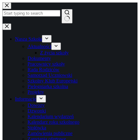
Przejdź
do
treści
Brak
wyników
Nasza Szkoła
Aktualności
Z życia szkoły
Dokumenty
Pracownicy szkoły
Rada Rodziców
Samorząd Uczniowski
Szkolny Klub Europejski
Pielęgniarka szkolna
Projekty
Informacje
Dowozy
Dzwonki
Kalendarium wydarzeń
Kalendarz roku szkolnego
Stołówka
Zamówienia publiczne
Zapytania ofertowe