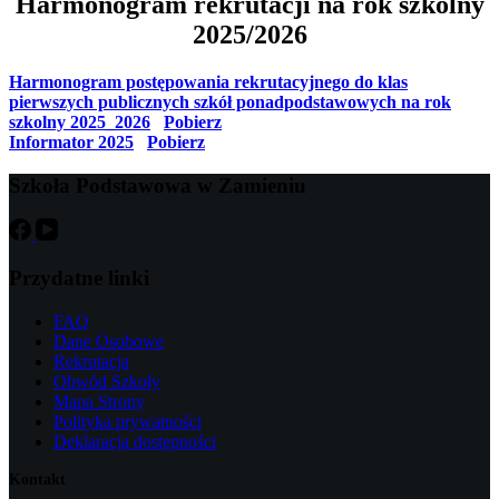
Harmonogram rekrutacji na rok szkolny
2025/2026
Harmonogram postępowania rekrutacyjnego do klas
pierwszych publicznych szkół ponadpodstawowych na rok
szkolny 2025_2026
Pobierz
Informator 2025
Pobierz
Szkoła Podstawowa w Zamieniu
Przydatne linki
FAQ
Dane Osobowe
Rekrutacja
Obwód Szkoły
Mapa Strony
Polityka prywatności
Deklaracja dostępności
Kontakt