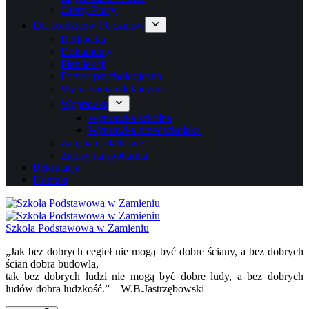
Oferty Pracy
Dla Rodziców i Uczniów
Biblioteka
Dokumenty
Plan lekcji
Pomoc psychologiczna
Wymagania edukacyjne
Wyprawka
Wyprawka szkolna
Wyprawka przedszkolaka
Zajęcia dodatkowe
Zapisy na spotkania
Rekrutacja
Kontakt
Szkoła Podstawowa w Zamieniu
„Jak bez dobrych cegieł nie mogą być dobre ściany, a bez dobrych
ścian dobra budowla,
tak bez dobrych ludzi nie mogą być dobre ludy, a bez dobrych
ludów dobra ludzkość.” – W.B.Jastrzębowski