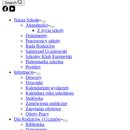
Search
Nasza Szkoła
Aktualności
Z życia szkoły
Dokumenty
Pracownicy szkoły
Rada Rodziców
Samorząd Uczniowski
Szkolny Klub Europejski
Pielęgniarka szkolna
Projekty
Informacje
Dowozy
Dzwonki
Kalendarium wydarzeń
Kalendarz roku szkolnego
Stołówka
Zamówienia publiczne
Zapytania ofertowe
Oferty Pracy
Dla Rodziców i Uczniów
Biblioteka
Dokumenty