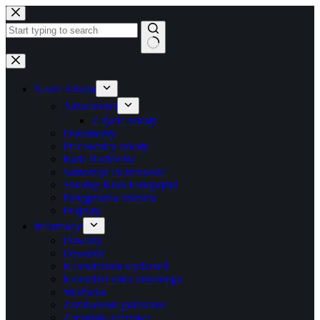
Przejdź
do
treści
Brak
wyników
Nasza Szkoła
Aktualności
Z życia szkoły
Dokumenty
Pracownicy szkoły
Rada Rodziców
Samorząd Uczniowski
Szkolny Klub Europejski
Pielęgniarka szkolna
Projekty
Informacje
Dowozy
Dzwonki
Kalendarium wydarzeń
Kalendarz roku szkolnego
Stołówka
Zamówienia publiczne
Zapytania ofertowe