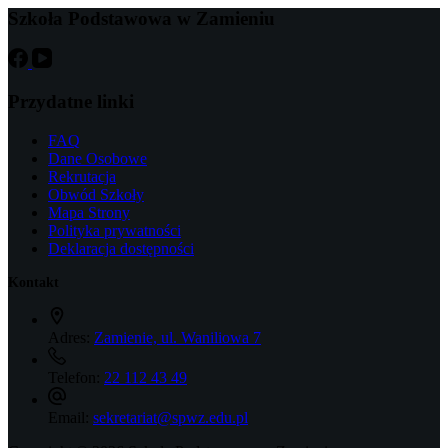
Szkoła Podstawowa w Zamieniu
Przydatne linki
FAQ
Dane Osobowe
Rekrutacja
Obwód Szkoły
Mapa Strony
Polityka prywatności
Deklaracja dostępności
Kontakt
Adres:
Zamienie, ul. Waniliowa 7
Telefon:
22 112 43 49
Email:
sekretariat@spwz.edu.pl