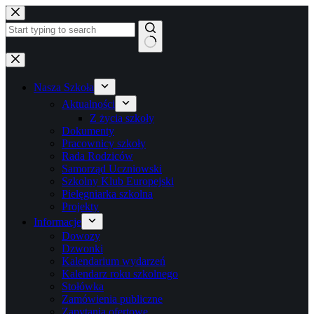
Przejdź
do
treści
Brak
wyników
Nasza Szkoła
Aktualności
Z życia szkoły
Dokumenty
Pracownicy szkoły
Rada Rodziców
Samorząd Uczniowski
Szkolny Klub Europejski
Pielęgniarka szkolna
Projekty
Informacje
Dowozy
Dzwonki
Kalendarium wydarzeń
Kalendarz roku szkolnego
Stołówka
Zamówienia publiczne
Zapytania ofertowe