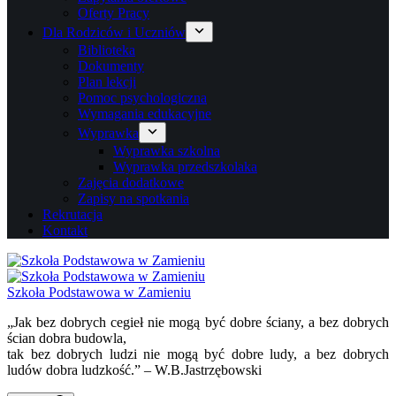
Oferty Pracy
Dla Rodziców i Uczniów
Biblioteka
Dokumenty
Plan lekcji
Pomoc psychologiczna
Wymagania edukacyjne
Wyprawka
Wyprawka szkolna
Wyprawka przedszkolaka
Zajęcia dodatkowe
Zapisy na spotkania
Rekrutacja
Kontakt
Szkoła Podstawowa w Zamieniu
„Jak bez dobrych cegieł nie mogą być dobre ściany, a bez dobrych
ścian dobra budowla,
tak bez dobrych ludzi nie mogą być dobre ludy, a bez dobrych
ludów dobra ludzkość.” – W.B.Jastrzębowski