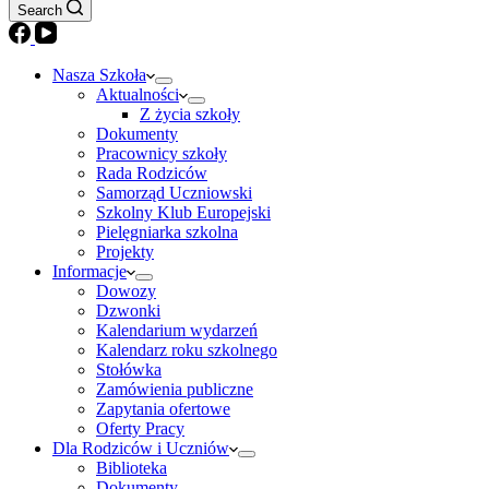
Search
Nasza Szkoła
Aktualności
Z życia szkoły
Dokumenty
Pracownicy szkoły
Rada Rodziców
Samorząd Uczniowski
Szkolny Klub Europejski
Pielęgniarka szkolna
Projekty
Informacje
Dowozy
Dzwonki
Kalendarium wydarzeń
Kalendarz roku szkolnego
Stołówka
Zamówienia publiczne
Zapytania ofertowe
Oferty Pracy
Dla Rodziców i Uczniów
Biblioteka
Dokumenty