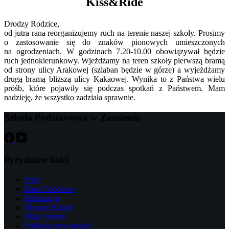
Kiss&Ride
Drodzy Rodzice,
od jutra rana reorganizujemy ruch na terenie naszej szkoły. Prosimy
o zastosowanie się do znaków pionowych umieszczonych
na ogrodzeniach. W godzinach 7.20-10.00 obowiązywał będzie
ruch jednokierunkowy. Wjeżdżamy na teren szkoły pierwszą bramą
od strony ulicy Arakowej (szlaban będzie w górze) a wyjeżdżamy
drugą bramą bliższą ulicy Kakaowej. Wynika to z Państwa wielu
próśb, które pojawiły się podczas spotkań z Państwem. Mam
nadzieję, że wszystko zadziała sprawnie.
Szkoła Podstawowa w Zamieniu
Przydatne linki
FAQ
Dane Osobowe
Rekrutacja
Obwód Szkoły
Mapa Strony
Polityka prywatności