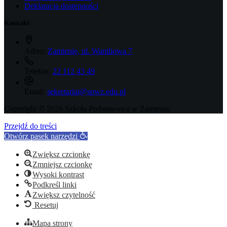
Deklaracja dostępności
Kontakt
Adres:
Zamienie, ul. Waniliowa 7
Telefon:
22 112 43 49
Email:
sekretariat@spwz.edu.pl
Copyright © 2026 Szkoła Podstawowa w Zamieniu
Przejdź do treści
Otwórz pasek narzędzi
Zwiększ czcionkę
Zmniejsz czcionkę
Wysoki kontrast
Podkreśl linki
Zwiększ czytelność
Resetuj
Mapa strony