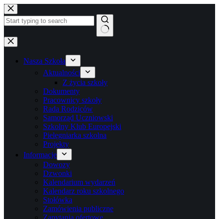
Przejdź
do
treści
Brak
wyników
Nasza Szkoła
Aktualności
Z życia szkoły
Dokumenty
Pracownicy szkoły
Rada Rodziców
Samorząd Uczniowski
Szkolny Klub Europejski
Pielęgniarka szkolna
Projekty
Informacje
Dowozy
Dzwonki
Kalendarium wydarzeń
Kalendarz roku szkolnego
Stołówka
Zamówienia publiczne
Zapytania ofertowe