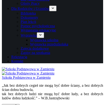
Oferty Pracy
Dla Rodziców i Uczniów
Biblioteka
Dokumenty
Plan lekcji
Pomoc psychologiczna
Wymagania edukacyjne
Wyprawka
Wyprawka szkolna
Wyprawka przedszkolaka
Zajęcia dodatkowe
Zapisy na spotkania
Rekrutacja
Kontakt
Szkoła Podstawowa w Zamieniu
„Jak bez dobrych cegieł nie mogą być dobre ściany, a bez dobrych
ścian dobra budowla,
tak bez dobrych ludzi nie mogą być dobre ludy, a bez dobrych
ludów dobra ludzkość.” – W.B.Jastrzębowski