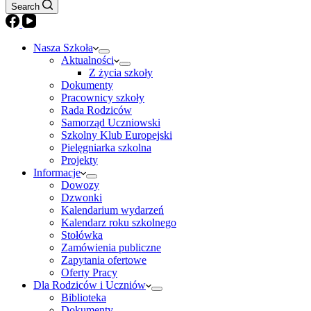
Search
Nasza Szkoła
Aktualności
Z życia szkoły
Dokumenty
Pracownicy szkoły
Rada Rodziców
Samorząd Uczniowski
Szkolny Klub Europejski
Pielęgniarka szkolna
Projekty
Informacje
Dowozy
Dzwonki
Kalendarium wydarzeń
Kalendarz roku szkolnego
Stołówka
Zamówienia publiczne
Zapytania ofertowe
Oferty Pracy
Dla Rodziców i Uczniów
Biblioteka
Dokumenty