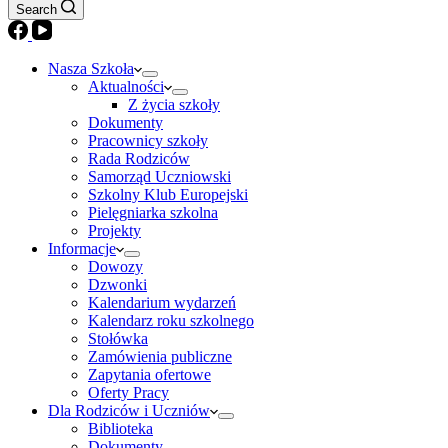
Search
Nasza Szkoła
Aktualności
Z życia szkoły
Dokumenty
Pracownicy szkoły
Rada Rodziców
Samorząd Uczniowski
Szkolny Klub Europejski
Pielęgniarka szkolna
Projekty
Informacje
Dowozy
Dzwonki
Kalendarium wydarzeń
Kalendarz roku szkolnego
Stołówka
Zamówienia publiczne
Zapytania ofertowe
Oferty Pracy
Dla Rodziców i Uczniów
Biblioteka
Dokumenty