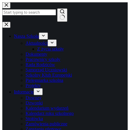
Przejdź
do
treści
Brak
wyników
Nasza Szkoła
Aktualności
Z życia szkoły
Dokumenty
Pracownicy szkoły
Rada Rodziców
Samorząd Uczniowski
Szkolny Klub Europejski
Pielęgniarka szkolna
Projekty
Informacje
Dowozy
Dzwonki
Kalendarium wydarzeń
Kalendarz roku szkolnego
Stołówka
Zamówienia publiczne
Zapytania ofertowe