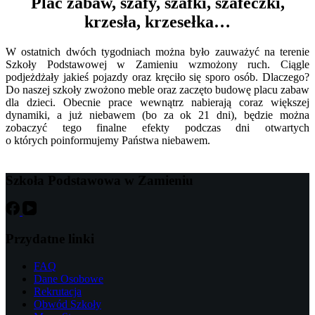
Plac zabaw, szafy, szafki, szafeczki,
krzesła, krzesełka…
W ostatnich dwóch tygodniach można było zauważyć na terenie
Szkoły Podstawowej w Zamieniu wzmożony ruch. Ciągle
podjeżdżały jakieś pojazdy oraz kręciło się sporo osób. Dlaczego?
Do naszej szkoły zwożono meble oraz zaczęto budowę placu zabaw
dla dzieci. Obecnie prace wewnątrz nabierają coraz większej
dynamiki, a już niebawem (bo za ok 21 dni), będzie można
zobaczyć tego finalne efekty podczas dni otwartych
o których poinformujemy Państwa niebawem.
Szkoła Podstawowa w Zamieniu
Przydatne linki
FAQ
Dane Osobowe
Rekrutacja
Obwód Szkoły