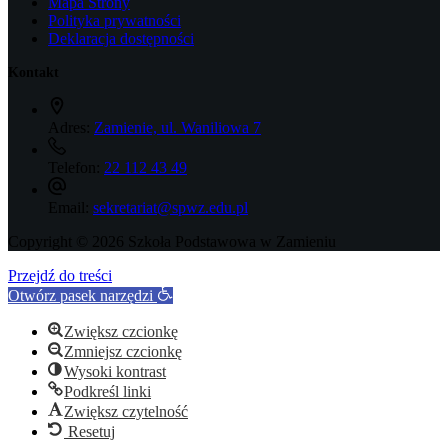
Mapa Strony
Polityka prywatności
Deklaracja dostępności
Kontakt
Adres:
Zamienie, ul. Waniliowa 7
Telefon:
22 112 43 49
Email:
sekretariat@spwz.edu.pl
Copyright © 2026 Szkoła Podstawowa w Zamieniu
Przejdź do treści
Otwórz pasek narzędzi
Zwiększ czcionkę
Zmniejsz czcionkę
Wysoki kontrast
Podkreśl linki
Zwiększ czytelność
Resetuj