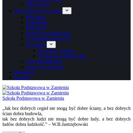
Oferty Pracy
Dla Rodziców i Uczniów
Biblioteka
Dokumenty
Plan lekcji
Pomoc psychologiczna
Wymagania edukacyjne
Wyprawka
Wyprawka szkolna
Wyprawka przedszkolaka
Zajęcia dodatkowe
Zapisy na spotkania
Rekrutacja
Kontakt
Szkoła Podstawowa w Zamieniu
„Jak bez dobrych cegieł nie mogą być dobre ściany, a bez dobrych
ścian dobra budowla,
tak bez dobrych ludzi nie mogą być dobre ludy, a bez dobrych
ludów dobra ludzkość.” – W.B.Jastrzębowski